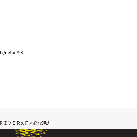
s/detail/53
ＲＩＶＥＲの日本総代理店