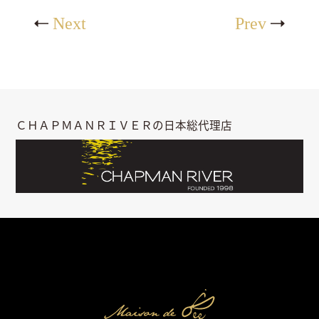
Next
Prev
ＣＨＡＰＭＡＮＲＩＶＥＲの日本総代理店