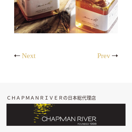
Next
Prev
ＣＨＡＰＭＡＮＲＩＶＥＲの日本総代理店