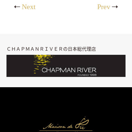
Next
Prev
ＣＨＡＰＭＡＮＲＩＶＥＲの日本総代理店