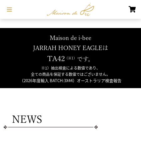
Maison de i-bee
JARRAH HONEY EAGLEは
TA42
です。
※1）抽出検査による数値であり、
全ての商品を保証する数値ではございません。
（2026年度輸入 BATCH:3X44）オーストラリア検査報告
NEWS