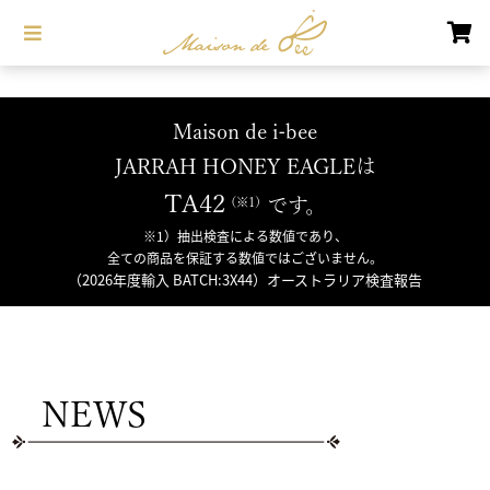
Maison de i-bee
JARRAH HONEY EAGLEは
TA42
です。
※1）抽出検査による数値であり、
全ての商品を保証する数値ではございません。
（2026年度輸入 BATCH:3X44）オーストラリア検査報告
NEWS