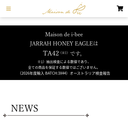
Maison de i-bee
JARRAH HONEY EAGLEは
TA42
です。
※1）抽出検査による数値であり、
全ての商品を保証する数値ではございません。
（2026年度輸入 BATCH:3X44）オーストラリア検査報告
NEWS