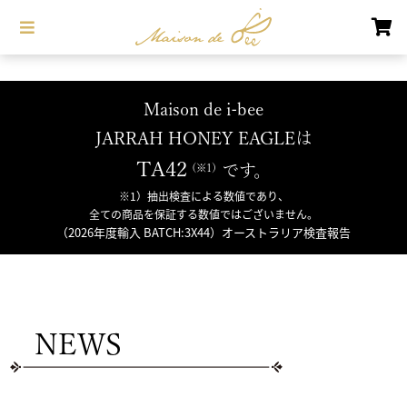
Maison de i-bee
JARRAH HONEY EAGLEは
TA42
です。
※1）抽出検査による数値であり、
全ての商品を保証する数値ではございません。
（2026年度輸入 BATCH:3X44）オーストラリア検査報告
NEWS