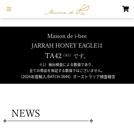
Maison de i-bee
JARRAH HONEY EAGLEは
TA42
です。
※1）抽出検査による数値であり、
全ての商品を保証する数値ではございません。
（2026年度輸入 BATCH:3X44）オーストラリア検査報告
NEWS