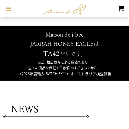
Maison de i-bee
JARRAH HONEY EAGLEは
TA42
です。
※1）抽出検査による数値であり、
全ての商品を保証する数値ではございません。
（2026年度輸入 BATCH:3X44）オーストラリア検査報告
NEWS